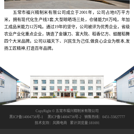
五常市福兴精制米有限公司成立于2001年，公司占地8万平方
米，拥有现代化生产线3套,大型晾晒场三处，仓储能力8万吨，年加
工成品米能力12万吨。通过19年的坚守，公司被评为优秀企业，省级
农业产业化重点企业，铸造了金镰刀、富大院、稻香亿方、蛙醒稻舞
四个大米品牌。公司以福天下、兴民生为己任,做良心企业为根本,发
扬工匠精神,打造百年品牌。
CopyRight © 五常市福兴精制米有限公司
黑ICP备14004756号-1
黑ICP备14004756号-2
销售热线：0451-55827777
技术支持：风腾电商
累计浏览量:181691